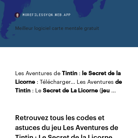
MOREFILESSYQN.WEB.APP
Meilleur logiciel carte mentale gratuit
Les Aventures de
Tintin
:
le
Secret
de
la
Licorne
: Télécharger... Les Aventures
de
Tintin
: Le
Secret
de
La Licorne
(
jeu
...
Retrouvez tous les codes et
astuces du jeu Les Aventures de
Tintin : Le Secret de la Licorne