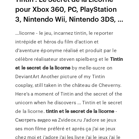
pour Xbox 360, PC, PlayStation
3, Nintendo Wii, Nintendo 3DS, ...
...licorne - le jeu, incarnez tintin, le reporter
intrépide et héros du film d'action et
d'aventure éponyme réalisé et produit par le
célèbre réalisateur steven spielberg et le
Tintin
et
le
secret
de
la
licorne
by melle-sucre on
DeviantArt Another picture of my Tintin
cosplay, still taken in the château de Cheverny.
Here's a moment of Tintin and the secret of the
unicorn when he discovers ... Tintin et le secret
de la licorne.
tintin
et
le
secret
de
la
licorne
-
Смотреть видео на Zvideox.ru J'adore se jeux
ses mon filme préféré et aprés ça j'ai se jeux
chez moi et j'adore j'ai les livre j'ai le jeux j'ai le